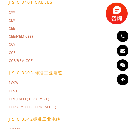
JIS C 3401 CABLES
CVV
CEV
CEE
CEE/F(EM-CEE)
CCV
CCE
CCE/F(EM-CCE)
JIS C 3605 标准工业电缆
EV/CV
EE/CE
EE/F(EM-EE) CE/F(EM-CE)
EEF/F(EM-EEF) CEF/F(EM-CEF)
JIS C 3342标准工业电缆