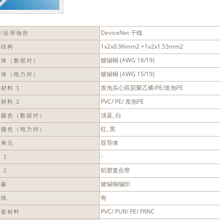
DeviceNet 干线
/应用场所
1x2x0.96mm2 +1x2x1.53mm2
缆结构
镀锡铜 (AWG 18/19)
导体（数据对）
镀锡铜 (AWG 15/19)
导体（电力对）
发泡实心双层聚乙烯/PE/发泡PE
材料 1
PVC/ PE/ 发泡PE
材料 2
淡蓝, 白
芯颜色（数据对）
红, 黑
芯颜色（电力对）
双导体
缆单元
-
 1
铝塑复合带
 2
镀锡铜编织
屏蔽
有
流线
PVC/ PUR/ PE/ FRNC
护套材料