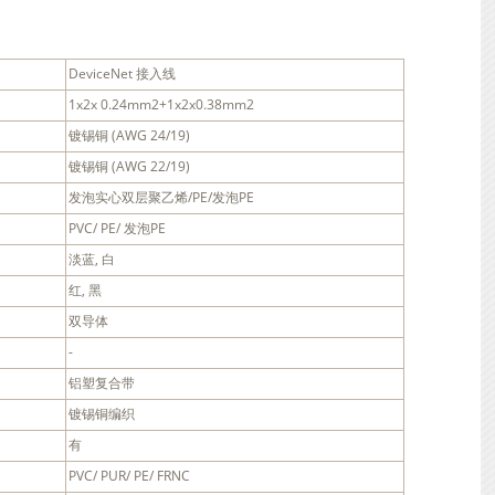
DeviceNet 接入线
1x2x 0.24mm2+1x2x0.38mm2
镀锡铜 (AWG 24/19)
镀锡铜 (AWG 22/19)
发泡实心双层聚乙烯/PE/发泡PE
PVC/ PE/ 发泡PE
淡蓝, 白
红, 黑
双导体
-
铝塑复合带
镀锡铜编织
有
PVC/ PUR/ PE/ FRNC