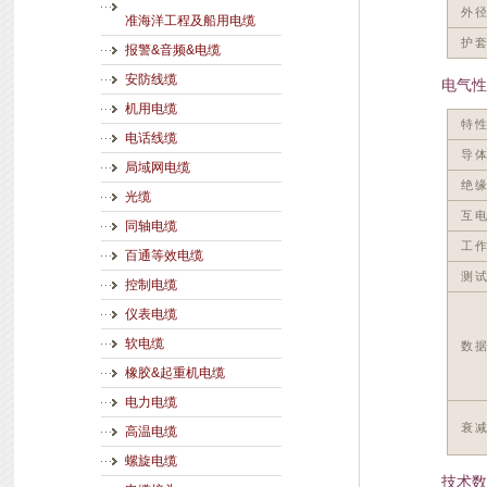
外
准海洋工程及船用电缆
护
报警&音频&电缆
安防线缆
电气性
机用电缆
特性
电话线缆
导
局域网电缆
绝
光缆
互电
同轴电缆
工
百通等效电缆
测
控制电缆
仪表电缆
软电缆
数
橡胶&起重机电缆
电力电缆
衰
高温电缆
螺旋电缆
技术数