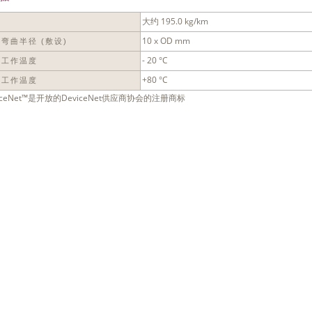
大约 195.0 kg/km
量
10 x OD mm
弯曲半径 (敷设)
- 20 °C
低工作温度
+80 °C
高工作温度
viceNet™是开放的DeviceNet供应商协会的注册商标