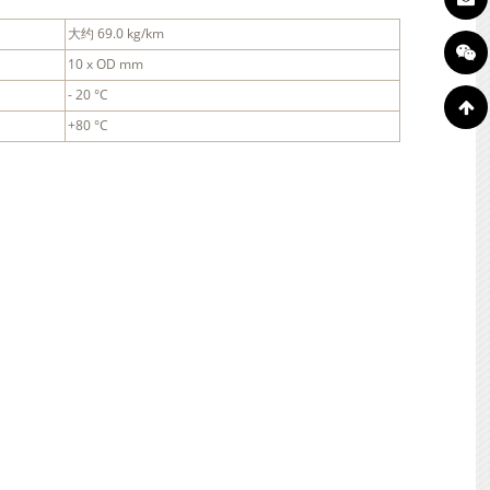
大约 69.0 kg/km
10 x OD mm
- 20 °C
+80 °C