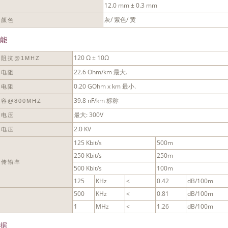
12.0 mm ± 0.3 mm
径
灰/ 紫色/ 黄
套颜色
能
120 Ω ± 10Ω
阻抗@1MHZ
22.6 Ohm/km 最大.
体电阻
0.20 GOhm x km 最小.
缘电阻
39.8 nF/km 标称
容@800MHZ
最大: 300V
作电压
2.0 KV
试电压
125 Kbit/s
500m
250 Kbit/s
250m
据传输率
500 Kbit/s
100m
125
KHz
<
0.42
dB/100m
500
KHz
<
0.81
dB/100m
减
1
MHz
<
1.26
dB/100m
据