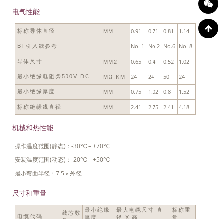
电气性能
0.91
0.71
0.81
1.14
标称导体直径
MM
No. 1
No.2
No.6
No. 8
BT引入线参考
0.65
0.4
0.52
1.02
导体尺寸
MM2
24
24
50
24
最小绝缘电阻@500V DC
MΩ.KM
0.75
1.02
0.8
1.52
最小绝缘厚度
MM
2.41
2.75
2.41
4.18
标称绝缘线直径
MM
机械和热性能
操作温度范围(静态)：-30℃ – +70℃
安装温度范围(动态)：-20℃ – +50℃
最小弯曲半径：7.5 x 外径
尺寸和重量
最小绝缘
最大电缆尺寸 直
标称重
线芯数
电缆代码
厚度
径 X 高
量